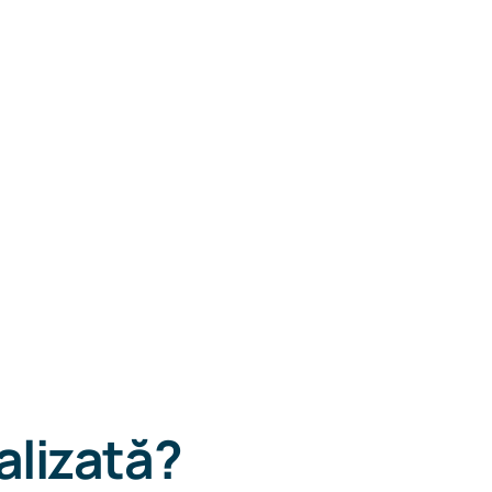
alizată
?